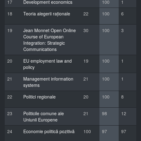
17
Development economics
100
1
18
Teoria alegerii raționale
22
100
6
19
Jean Monnet Open Online
30
100
3
Course of European
Integration: Strategic
Communications
20
EU employment law and
19
100
1
policy
21
Management information
21
100
1
systems
22
Politici regionale
20
100
8
23
Politicile comune ale
21
98
12
Uniunii Europene
24
Economie politică pozitivă
100
97
97