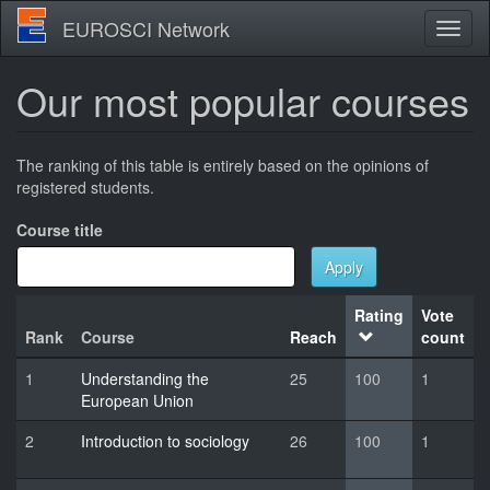
Skip
EUROSCI Network
Toggl
to
naviga
main
content
Our most popular courses
The ranking of this table is entirely based on the opinions of
registered students.
Course title
Apply
Rating
Vote
Rank
Course
Reach
count
1
Understanding the
25
100
1
European Union
2
Introduction to sociology
26
100
1