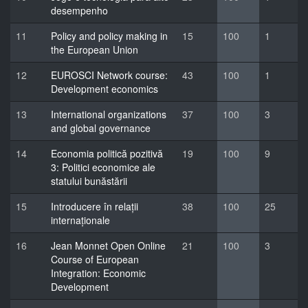
desempenho
11
Policy and policy making in
15
100
1
the European Union
12
EUROSCI Network course:
43
100
1
Development economics
13
International organizations
37
100
3
and global governance
14
Economia politică pozitivă
19
100
9
3: Politici economice ale
statului bunăstării
15
Introducere în relații
38
100
25
internaționale
16
Jean Monnet Open Online
21
100
3
Course of European
Integration: Economic
Development