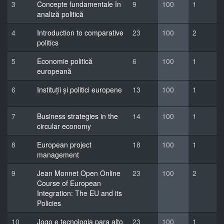
3
Concepte fundamentale în
9
100
1
analiză politică
4
Introduction to comparative
23
100
2
politics
5
Economie politică
6
100
1
europeană
6
Instituții și politici europene
13
100
1
7
Business strategies in the
14
100
1
circular economy
8
European project
18
100
1
management
9
Jean Monnet Open Online
23
100
2
Course of European
Integration: The EU and its
Policies
10
Jogo e tecnologia para alto
23
100
1